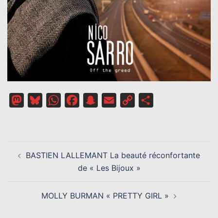
Mastodon
Bluesky
WhatsApp
Facebook
Snapchat
Email
Copy
Partager
Link
NAVIGATION
BASTIEN LALLEMANT La beauté réconfortante
D’ARTICLE
de « Les Bijoux »
MOLLY BURMAN « PRETTY GIRL »