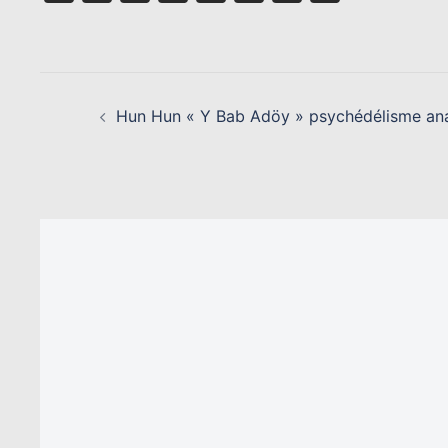
Link
NAVIGATION
D’ARTICLE
Hun Hun « Y Bab Adöy » psychédélisme ana