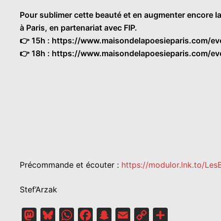
Pour sublimer cette beauté et en augmenter encore la
à Paris, en partenariat avec FIP.
👉 15h : https://www.maisondelapoesieparis.com/ev
👉 18h : https://www.maisondelapoesieparis.com/ev
Précommande et écouter :
https://modulor.lnk.to/Les
Stef’Arzak
Mastodon
Bluesky
WhatsApp
Facebook
Snapchat
Email
Copy
Partager