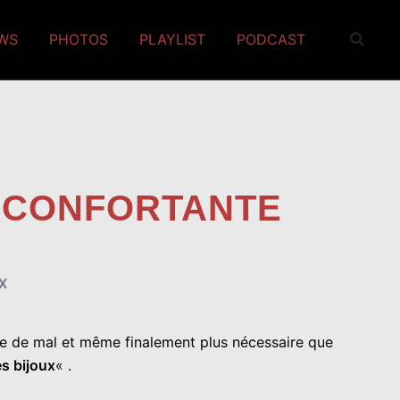
EWS
PHOTOS
PLAYLIST
PODCAST
ÉCONFORTANTE
X
e de mal et même finalement plus nécessaire que
es bijoux
« .