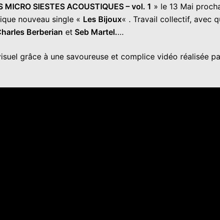
S MICRO SIESTES ACOUSTIQUES – vol. 1
» le 13 Mai procha
ifique nouveau single «
Les Bijoux
« . Travail collectif, ave
Charles Berberian
et
Seb Martel.
…
visuel grâce à une savoureuse et complice vidéo réalisée p