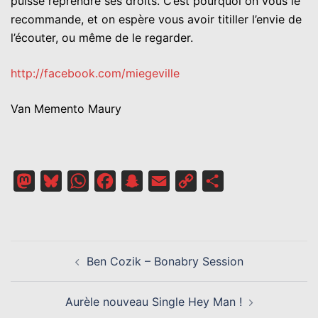
puisse reprendre ses droits. C’est pourquoi on vous le
recommande, et on espère vous avoir titiller l’envie de
l’écouter, ou même de le regarder.
http://facebook.com/miegeville
Van Memento Maury
Mastodon
Bluesky
WhatsApp
Facebook
Snapchat
Email
Copy
Partager
Link
NAVIGATION
Ben Cozik – Bonabry Session
D’ARTICLE
Aurèle nouveau Single Hey Man !