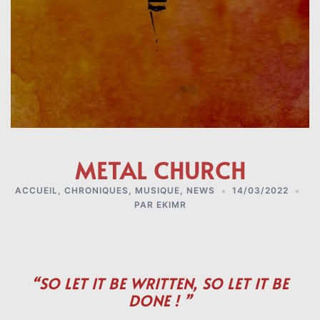
METAL CHURCH
ACCUEIL
,
CHRONIQUES
,
MUSIQUE
,
NEWS
14/03/2022
PAR
EKIMR
“SO LET IT BE WRITTEN, SO LET IT BE
DONE ! ”