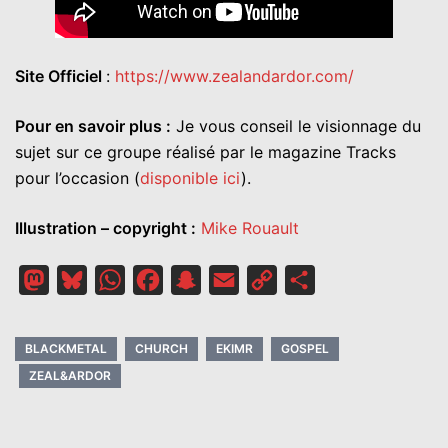
Site Officiel
:
https://www.zealandardor.com/
Pour en savoir plus :
Je vous conseil le visionnage du
sujet sur ce groupe réalisé par le magazine Tracks
pour l’occasion (
disponible ici
).
Illustration – copyright :
Mike Rouault
Mastodon
Bluesky
WhatsApp
Facebook
Snapchat
Email
Copy
Partager
Link
BLACKMETAL
CHURCH
EKIMR
GOSPEL
ZEAL&ARDOR