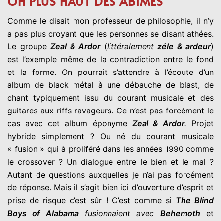
OH PLUS HAUT DES ABIMES
Comme le disait mon professeur de philosophie, il n’y
a pas plus croyant que les personnes se disant athées.
Le groupe
Zeal & Ardor
(
littéralement
zéle & ardeur
)
est l’exemple même de la contradiction entre le fond
et la forme. On pourrait s’attendre à l’écoute d’un
album de black métal à une débauche de blast, de
chant typiquement issu du courant musicale et des
guitares aux riffs ravageurs. Ce n’est pas forcément le
cas avec cet album éponyme
Zeal & Ardor
.
Projet
hybride simplement ? Ou né du courant musicale
« fusion » qui à proliféré dans les années 1990 comme
le crossover ? Un dialogue entre le bien et le mal ?
Autant de questions auxquelles je n’ai pas forcément
de réponse. Mais il s’agit bien ici d’ouverture d’esprit et
prise de risque c’est sûr ! C’est comme si
The Blind
Boys of Alabam
a
fusionnaient avec
Behemoth
et