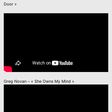
Door »
Greg Novan – « She Owns My Mind »