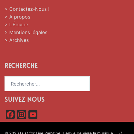
> Contactez-Nous !
> A propos
> L’Équipe
> Mentions légales
> Archives
RECHERCHE
Rechercher :
SUIVEZ NOUS
F
I
Y
a
n
o
c
s
u
© 2026 Lust for Live Webzine. L'envie de vivre la musique.... //