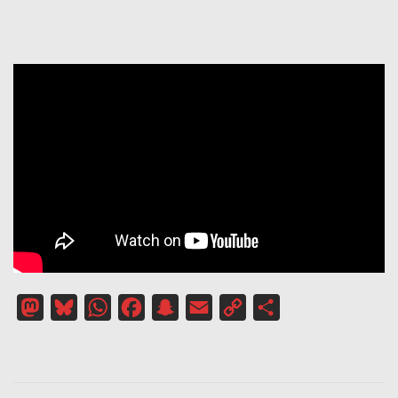
Mastodon
Bluesky
WhatsApp
Facebook
Snapchat
Email
Copy
Partager
Link
NAVIGATION