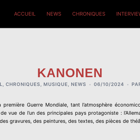
ACCUEIL
NEWS
CHRONIQUES
INTERVI
KANONEN
L
,
CHRONIQUES
,
MUSIQUE
,
NEWS
06/10/2024
PA
 la première Guerre Mondiale, tant l’atmosphère économic
 de vue de l’un des principales pays protagoniste : l’Allem
, des gravures, des peintures, des textes, des pièces de th