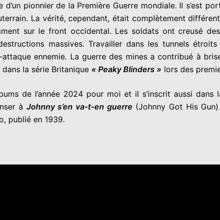
le d’un pionnier de la Première Guerre mondiale. Il s’est po
errain. La vérité, cependant, était complètement différente
ment sur le front occidental. Les soldats ont creusé de
estructions massives. Travailler dans les tunnels étroi
re-attaque ennemie. La guerre des mines a contribué à brise
é dans la série Britanique
« Peaky Blinders »
lors des premi
bums de l’année 2024 pour moi et il s’inscrit aussi dans l
nser à
Johnny s’en va-t-en guerre
(Johnny Got His Gun) 
 publié en 1939.