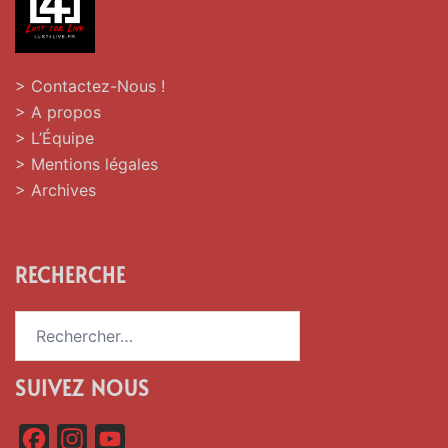
> Contactez-Nous !
> A propos
> L’Équipe
> Mentions légales
> Archives
RECHERCHE
Rechercher :
SUIVEZ NOUS
F
I
Y