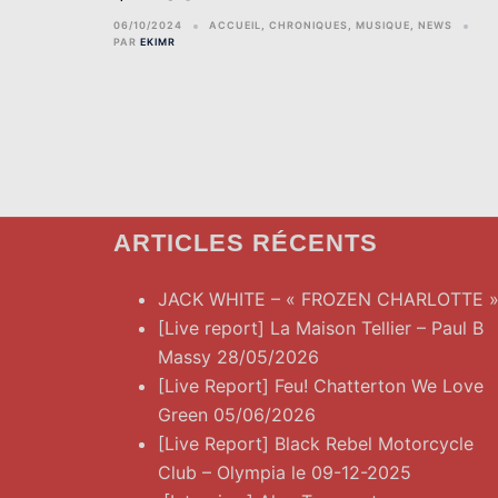
06/10/2024
ACCUEIL
,
CHRONIQUES
,
MUSIQUE
,
NEWS
PAR
EKIMR
ARTICLES RÉCENTS
JACK WHITE – « FROZEN CHARLOTTE 
[Live report] La Maison Tellier – Paul B
Massy 28/05/2026
[Live Report] Feu! Chatterton We Love
Green 05/06/2026
[Live Report] Black Rebel Motorcycle
Club – Olympia le 09-12-2025