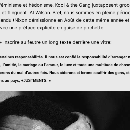
r féminisme et hédonisme, Kool & the Gang juxtaposent groo
et flinguent Al Wilson. Bref, nous sommes en pleine pério
is tendu (Nixon démissionne en Août de cette même année et
c une préface explicite en guise de pochette.
 inscrire au feutre un long texte derrière une vitre:
ertaines responsabilités. Il nous est confié la responsabilité d’arranger
 l’amitié, le mariage ou l’amour, le luxe et toute une multitude de chos
ons du mal d’autres fois. Nous aiderons et ferons souffrir des gens, et
iens au pays, +JUSTMENTS. »