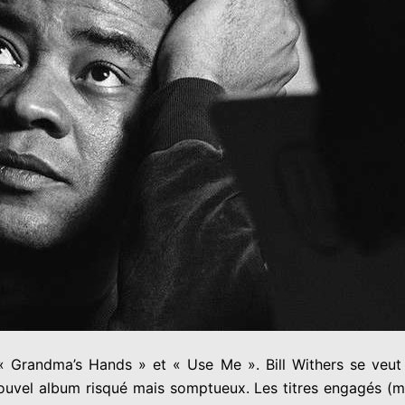
 « Grandma’s Hands » et « Use Me ». Bill Withers se veu
ouvel album risqué mais somptueux. Les titres engagés (m