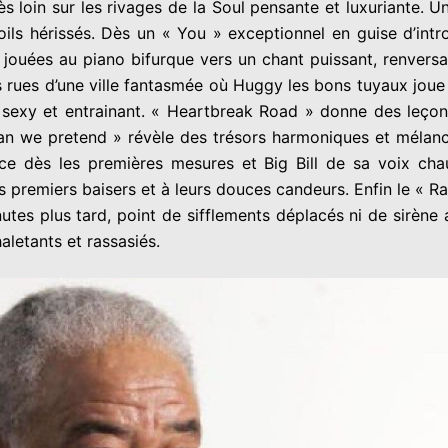
ès loin sur les rivages de la Soul pensante et luxuriante. U
ils hérissés. Dès un « You » exceptionnel en guise d’intr
 jouées au piano bifurque vers un chant puissant, renversan
 rues d’une ville fantasmée où Huggy les bons tuyaux joue 
sexy et entrainant. « Heartbreak Road » donne des leço
 Can we pretend » révèle des trésors harmoniques et mélan
erce dès les premières mesures et Big Bill de sa voix c
 premiers baisers et à leurs douces candeurs. Enfin le « 
inutes plus tard, point de sifflements déplacés ni de sirèn
letants et rassasiés.