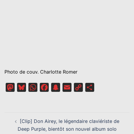
Photo de couv. Charlotte Romer
Mastodon
Bluesky
WhatsApp
Facebook
Snapchat
Email
Copy
Partager
Link
NAVIGATION
[Clip] Don Airey, le légendaire claviériste de
D’ARTICLE
Deep Purple, bientôt son nouvel album solo