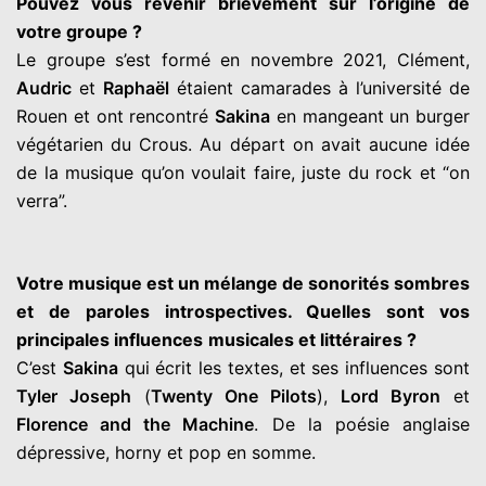
Pouvez vous revenir brièvement sur l’origine de
votre groupe ?
Le groupe s’est formé en novembre
2021, Clément,
Audric
et
Raphaël
étaient camarades à l’université
de
Rouen et ont rencontré
Sakina
en mangeant un burger
végétarien du Crous. Au départ on avait aucune idée
de la musique
qu’on voulait faire, juste du rock et “on
verra”.
Votre musique est un mélange de sonorités sombres
et de
p
aroles introspectives. Quelles sont vos
principales influences
musicales et littéraires ?
C’est
Sakina
qui écrit les textes, et ses influences sont
Tyler Joseph
(
Twenty One Pilots
),
Lord Byron
et
Florence and the Machine
. De la
poésie anglaise
dépressive, horny et pop en somme.