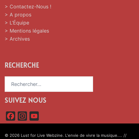
> Contactez-Nous !
> A propos
> L’Équipe
> Mentions légales
> Archives
RECHERCHE
Rechercher :
SUIVEZ NOUS
F
I
Y
a
n
o
c
s
u
© 2026 Lust for Live Webzine. L'envie de vivre la musique.... //