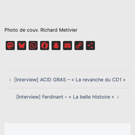
Photo de couv. Richard Metivier
Mastodon
Bluesky
WhatsApp
Facebook
Snapchat
Email
Copy
Partager
Link
NAVIGATION
[Interview] ACID GRAS – « La revanche du CD1 »
D’ARTICLE
[Interview] Ferdinant – « La belle Histoire »