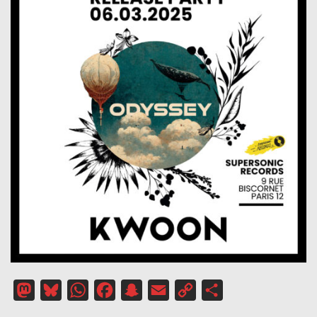
Mastodon
Bluesky
WhatsApp
Facebook
Snapchat
Email
Copy
Partager
Link