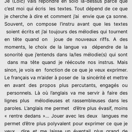
Je (Loïc) vais répondre en solo là-dessus parce que
c’est moi qui écris
les textes. Tout dépend de ce que
je cherche à dire et comment j’ai
envie que ça sonne.
Souvent, on compose l’instru avant que les textes
soient écrits et j’ai toujours des mélodies qui tournent
en tête quand on
j
oue de nouveaux riffs. A des
moments, le choix de la langue va
dépendre de la
sonorité que j’entends dans la/les mélodie(s) qui sont
dans ma tête quand je réécoute nos instrus. Mais
sinon, je vois en
fonction de ce que je veux exprimer.
Le français va m’aider à poser de
la sincérité et mettre
en avant des propos plus percutants, engagés ou
personnels. Là où l’anglais va me servir à faire des
lignes plus
mélodieuses et rassembleuses dans les
paroles. L’anglais me permet
d’être plus évasif, moins
« rentre dedans »… Jouer avec les deux
langues me
permet d’être plus polyvalent pour exprimer ce que je
veux
dire et me laisse un éventail plus grand de