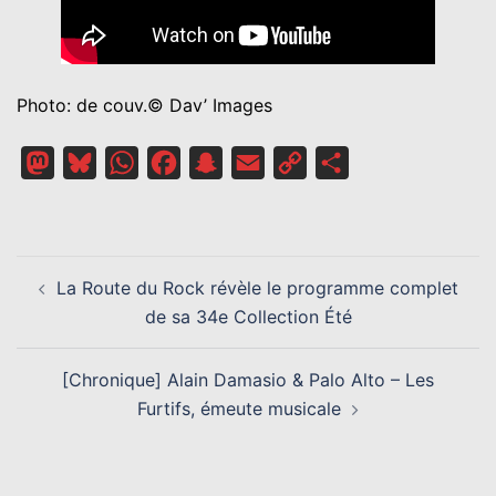
Photo: de couv.© Dav’ Images
Mastodon
Bluesky
WhatsApp
Facebook
Snapchat
Email
Copy
Partager
Link
NAVIGATION
La Route du Rock révèle le programme complet
D’ARTICLE
de sa 34e Collection Été
[Chronique] Alain Damasio & Palo Alto – Les
Furtifs, émeute musicale