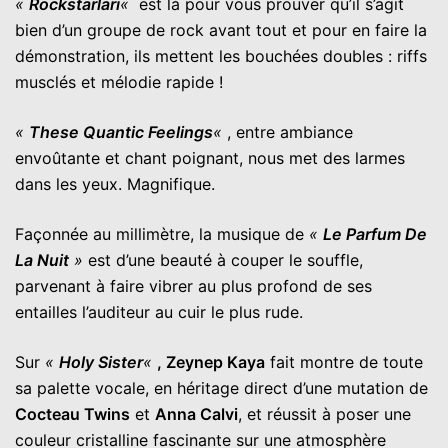
«
Rockstarları
«
est là pour vous prouver qu’il s’agit
bien d’un groupe de rock avant tout et pour en faire la
démonstration, ils mettent les bouchées doubles : riffs
musclés et mélodie rapide !
«
These Quantic Feelings
«
, entre ambiance
envoûtante et chant poignant, nous met des larmes
dans les yeux. Magnifique.
Façonnée au millimètre, la musique de
«
Le Parfum De
La Nuit
»
est d’une beauté à couper le souffle,
parvenant à faire vibrer au plus profond de ses
entailles l’auditeur au cuir le plus rude.
Sur
«
Holy Sister
«
, Zeynep Kaya
fait montre de toute
sa palette vocale, en héritage direct d’une mutation de
Cocteau Twins
et
Anna Calvi
, et réussit à poser une
couleur cristalline fascinante sur une atmosphère