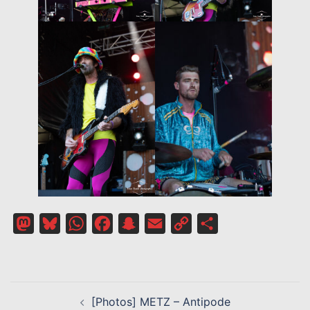
Mastodon
Bluesky
WhatsApp
Facebook
Snapchat
Email
Copy
Partager
Link
NAVIGATION
[Photos] METZ – Antipode
D’ARTICLE