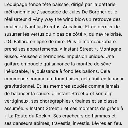
L’équipage fonce tête baissée, dirigé par la batterie
métronomique / saccadée de Jules De Borgher et le
réalisateur d »Any way the wind blows » retrouve des
couleurs. Nautilus Erectus. Accalmie. Et ce dernier de
susurrer les vertus du « pas de côté », du navire brisé.
J.G. Ballard en ligne de mire. Puis le morceau-phare
prend ses appartements. « Instant Street ». Montagne
Russe. Poussée d’hormones. Impulsion unique. Une
guitare en boucle qui annonce la montée de sève
inéluctable, la jouissance à fond les ballons. Cela
commence comme un doux baiser, cela finit en lupanar
gravitationnel. Et les membres soudés comme jamais
de balancer la sauce. « Instant Street » et son clip
vertigineux, ses chorégraphies urbaines et sa classe
assumée. « Instant Street » et ses moments de grâce à
« La Route du Rock ». Ses cracheurs de flammes et
ses danseurs abimés, travestis, investis. Lèvres en feu.