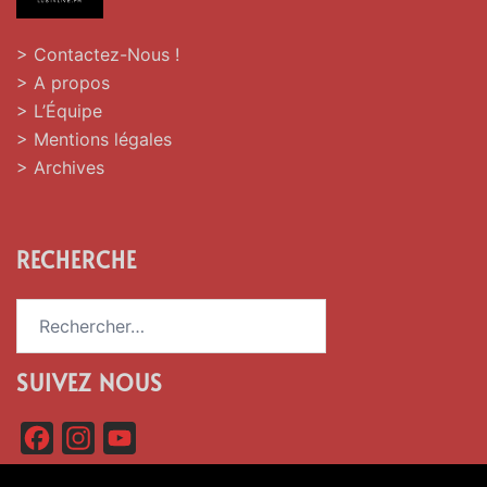
> Contactez-Nous !
> A propos
> L’Équipe
> Mentions légales
> Archives
RECHERCHE
Rechercher :
SUIVEZ NOUS
F
I
Y
a
n
o