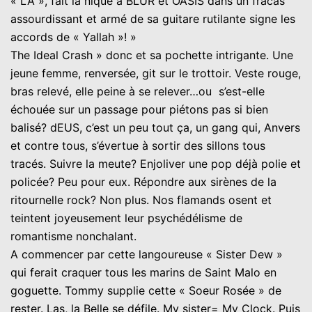
« LA », fait la nique à BLUR et OASIS dans un fracas
assourdissant et armé de sa guitare rutilante signe les
accords de « Yallah »! »
The Ideal Crash » donc et sa pochette intrigante. Une
jeune femme, renversée, git sur le trottoir. Veste rouge,
bras relevé, elle peine à se relever…ou s’est-elle
échouée sur un passage pour piétons pas si bien
balisé? dEUS, c’est un peu tout ça, un gang qui, Anvers
et contre tous, s’évertue à sortir des sillons tous
tracés. Suivre la meute? Enjoliver une pop déjà polie et
policée? Peu pour eux. Répondre aux sirènes de la
ritournelle rock? Non plus. Nos flamands osent et
teintent joyeusement leur psychédélisme de
romantisme nonchalant.
A commencer par cette langoureuse « Sister Dew »
qui ferait craquer tous les marins de Saint Malo en
goguette. Tommy supplie cette « Soeur Rosée » de
rester. Las, la Belle se défile. My sister= My Clock. Puis