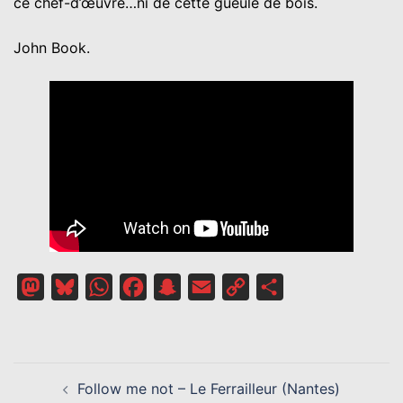
ce chef-d’œuvre…ni de cette gueule de bois.
John Book.
Mastodon
Bluesky
WhatsApp
Facebook
Snapchat
Email
Copy
Partager
Link
NAVIGATION
Follow me not – Le Ferrailleur (Nantes)
D’ARTICLE