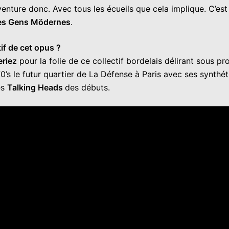
venture donc. Avec tous les écueils que cela implique. C’est
es Gens Mödernes
.
tif de cet opus ?
eriez
pour la folie de ce collectif bordelais délirant sous pr
70’s le futur quartier de La Défense à Paris avec ses synthé
ès
Talking Heads
des débuts.