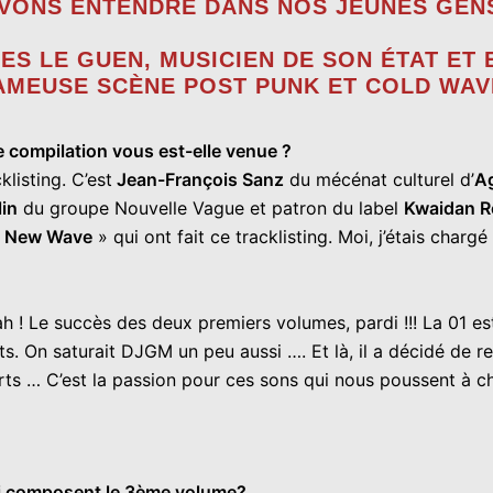
VONS ENTENDRE DANS NOS JEUNES GENS
ES LE GUEN, MUSICIEN DE SON ÉTAT ET 
MEUSE SCÈNE POST PUNK ET COLD WAVE 
 compilation vous est-elle venue ?
klisting. C’est
Jean-François Sanz
du mécénat culturel d’
A
lin
du groupe Nouvelle Vague et patron du label
Kwaidan R
s New Wave
» qui ont fait ce tracklisting. Moi, j’étais charg
h ! Le succès des deux premiers volumes, pardi !!! La 01 est
ts. On saturait DJGM un peu aussi …. Et là, il a décidé de re
s … C’est la passion pour ces sons qui nous poussent à chaq
qui composent le 3ème volume?