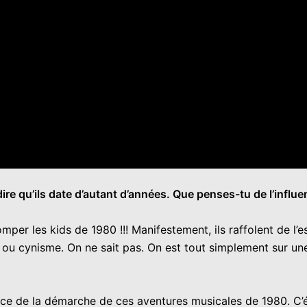
 de dire qu’ils date d’autant d’années. Que penses-tu de l’
er les kids de 1980 !!! Manifestement, ils raffolent de l’est
 ou cynisme. On ne sait pas. On est tout simplement sur une 
e de la démarche de ces aventures musicales de 1980. C’étai