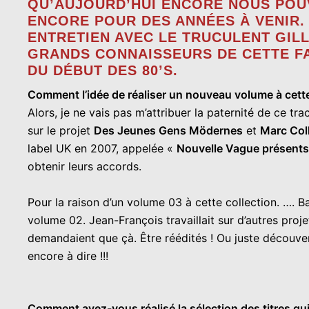
QU’AUJOURD’HUI ENCORE NOUS POU
ENCORE POUR DES ANNÉES À VENIR.
ENTRETIEN AVEC LE TRUCULENT GILL
GRANDS CONNAISSEURS DE CETTE FA
DU DÉBUT DES 80’S.
Comment l’idée de réaliser un nouveau volume à cette
Alors, je ne vais pas m’attribuer la paternité de ce trac
sur le projet
Des Jeunes Gens Mödernes
et
Marc Col
label UK en 2007, appelée «
Nouvelle Vague présent
obtenir leurs accords.
Pour la raison d’un volume 03 à cette collection. …. Ba
volume 02. Jean-François travaillait sur d’autres proje
demandaient que çà. Être réédités ! Ou juste découvert
encore à dire !!!
Comment avez-vous réalisé la sélection des titres 