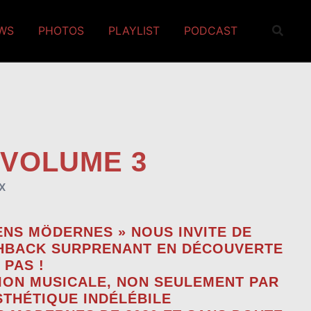
EWS
PHOTOS
PLAYLIST
PODCAST
 VOLUME 3
X
ENS MÖDERNES » NOUS INVITE DE
SHBACK SURPRENANT EN DÉCOUVERTE
 PAS !
ION MUSICALE, NON SEULEMENT PAR
STHÉTIQUE INDÉLÉBILE