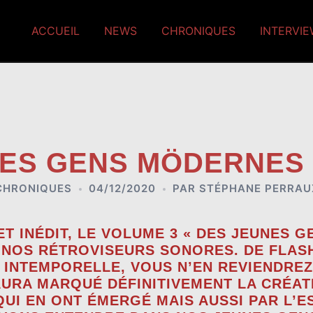
ACCUEIL
NEWS
CHRONIQUES
INTERVI
ES GENS MÖDERNES
CHRONIQUES
04/12/2020
PAR
STÉPHANE PERRAU
T INÉDIT, LE VOLUME 3 « DES JEUNES G
 NOS RÉTROVISEURS SONORES. DE FLA
 INTEMPORELLE, VOUS N’EN REVIENDREZ
URA MARQUÉ DÉFINITIVEMENT LA CRÉAT
UI EN ONT ÉMERGÉ MAIS AUSSI PAR L’E