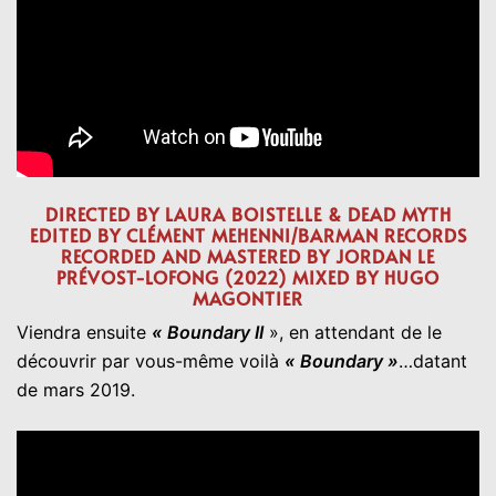
DIRECTED BY LAURA BOISTELLE & DEAD MYTH
EDITED BY CLÉMENT MEHENNI/BARMAN RECORDS
RECORDED AND MASTERED BY JORDAN LE
PRÉVOST-LOFONG (2022) MIXED BY HUGO
MAGONTIER
Viendra ensuite
« Boundary II
», en attendant de le
découvrir par vous-même voilà
« Boundary »
…datant
de mars 2019.