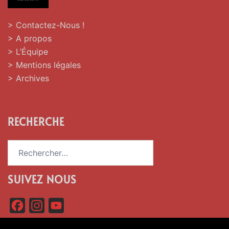
> Contactez-Nous !
> A propos
> L’Équipe
> Mentions légales
> Archives
RECHERCHE
Rechercher :
SUIVEZ NOUS
F
I
Y
a
n
o