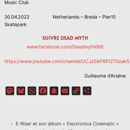
Music Club
30.04.2022 Netherlands – Breda – Pier15
Skatepark
SUIVRE
DEAD MYTH
www.facebook.com/Deadmyth666
https://www.youtube.com/channel/UCJz5IkFBFtZ70zak5
Guillaume d’Arsène
Mastodon
Bluesky
WhatsApp
Facebook
Snapchat
Email
Copy
Partager
Link
NAVIGATION
E-Riser et son album « Electronica Cinematic »
D’ARTICLE