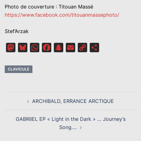
Photo de couverture : Titouan Massé
https://www.facebook.com/titouanmassephoto/
Stef’Arzak
Mastodon
Bluesky
WhatsApp
Facebook
Snapchat
Email
Copy
Partager
Link
CLAVICULE
NAVIGATION
ARCHIBALD, ERRANCE ARCTIQUE
D’ARTICLE
GABRIIEL EP « Light in the Dark » … Journey’s
Song….