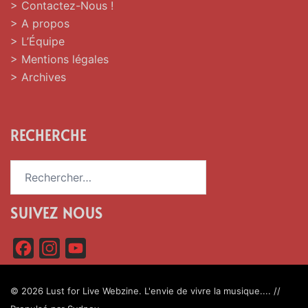
> Contactez-Nous !
> A propos
> L’Équipe
> Mentions légales
> Archives
RECHERCHE
Rechercher :
SUIVEZ NOUS
F
I
Y
a
n
o
c
s
u
© 2026 Lust for Live Webzine. L'envie de vivre la musique.... //