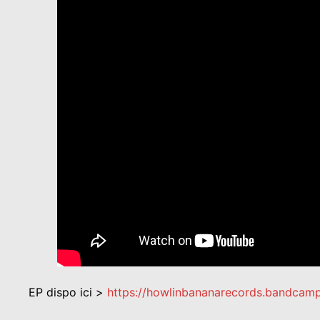
EP dispo ici >
https://howlinbananarecords.bandca