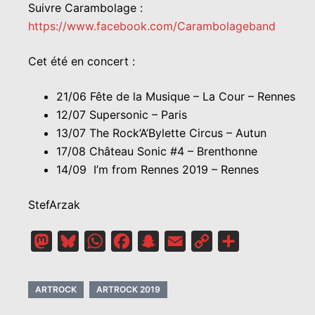
Suivre Carambolage :
https://www.facebook.com/Carambolageband
Cet été en concert :
21/06 Fête de la Musique – La Cour – Rennes
12/07 Supersonic – Paris
13/07 The Rock’A’Bylette Circus – Autun
17/08 Château Sonic #4 – Brenthonne
14/09 I’m from Rennes 2019 – Rennes
StefArzak
Mastodon
Bluesky
WhatsApp
Facebook
Snapchat
Email
Copy
Partager
Link
ARTROCK
ARTROCK 2019