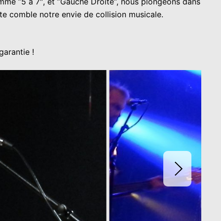
mme ”5 à 7″, et ”Gauche Droite“, nous plongeons dans
e comble notre envie de collision musicale.
arantie !