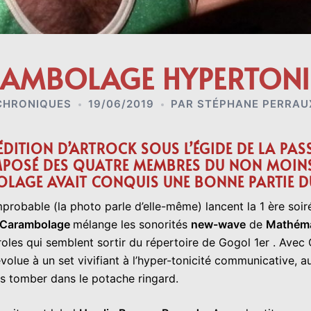
AMBOLAGE HYPERTON
CHRONIQUES
19/06/2019
PAR
STÉPHANE PERRAU
ÉDITION D’ARTROCK SOUS L’ÉGIDE DE LA PAS
OMPOSÉ DES QUATRE MEMBRES DU NON MOINS
AGE AVAIT CONQUIS UNE BONNE PARTIE DU
probable (la photo parle d’elle-même) lancent la 1 ère soi
Carambolage
mélange les sonorités
new-wave
de
Mathéma
oles qui semblent sortir du répertoire de Gogol 1er . Avec 
 dévolue à un set vivifiant à l’hyper-tonicité communicative,
ais tomber dans le potache ringard.