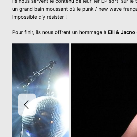
Ils nous servent le contenu de leur 1er EP sorti sur le 
un grand bain moussant où le punk / new wave françai
Impossible d’y résister !
Pour finir, ils nous offrent un hommage à
Elli &
Jacno