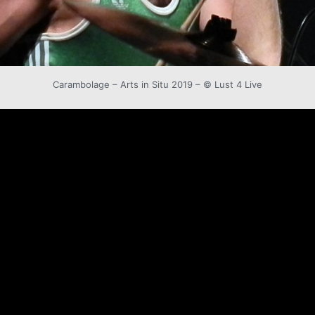
Carambolage – Arts in Situ 2019 – © Lust 4 Live