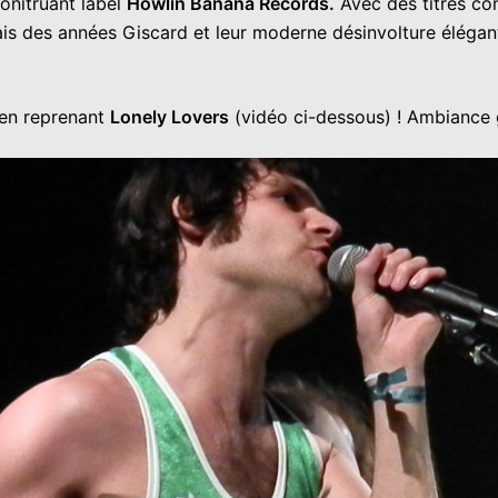
tonitruant label
Howlin Banana Records.
Avec des titres co
s des années Giscard et leur moderne désinvolture élégant
en reprenant
Lonely Lovers
(vidéo ci-dessous) ! Ambiance g