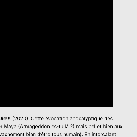
ie!!!
(2020). Cette évocation apocalyptique des
er Maya (Armageddon es-tu là ?) mais bel et bien aux
vachement bien d’être tous humain). En intercalant