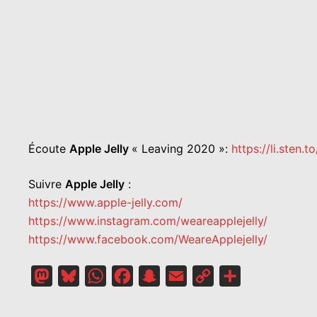
Écoute
Apple Jelly
« Leaving 2020 »:
https://li.sten.
Suivre
Apple Jelly
:
https://www.apple-jelly.com/
https://www.instagram.com/weareapplejelly/
https://www.facebook.com/WeareApplejelly/
Mastodon
Bluesky
WhatsApp
Facebook
Snapchat
Email
Copy
Partager
Link