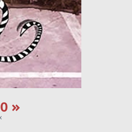
20 »
X