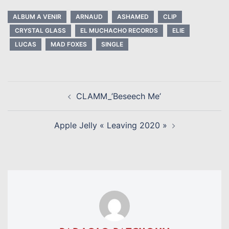
ALBUM A VENIR
ARNAUD
ASHAMED
CLIP
CRYSTAL GLASS
EL MUCHACHO RECORDS
ELIE
LUCAS
MAD FOXES
SINGLE
NAVIGATION
CLAMM_’Beseech Me’
D’ARTICLE
Apple Jelly « Leaving 2020 »