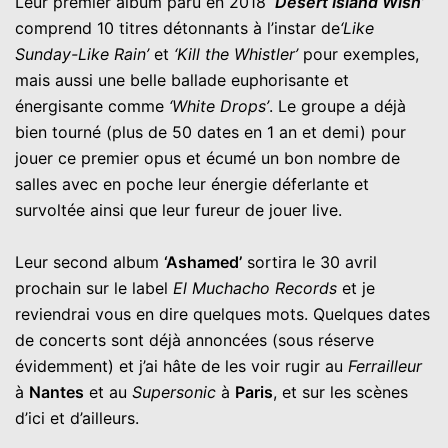
Leur premier album paru en 2018
‘Desert Island Wish’
comprend 10 titres détonnants à l’instar de
‘Like
Sunday-Like Rain’
et
‘Kill the Whistler’
pour exemples,
mais aussi une belle ballade euphorisante et
énergisante comme
‘White Drops’
. Le groupe a déjà
bien tourné (plus de 50 dates en 1 an et demi) pour
jouer ce premier opus et écumé un bon nombre de
salles avec en poche leur énergie déferlante et
survoltée ainsi que leur fureur de jouer live.
Leur second album
‘Ashamed’
sortira le 30 avril
prochain sur le label
El Muchacho Records
et je
reviendrai vous en dire quelques mots. Quelques dates
de concerts sont déjà annoncées (sous réserve
évidemment) et j’ai hâte de les voir rugir au
Ferrailleur
à
Nantes
et au
Supersonic
à
Paris
, et sur les scènes
d’ici et d’ailleurs.