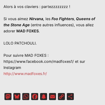
Alors à vos claviers : partezzzzzzzz !
Si vous aimez
Nirvana,
les
Foo Fighters
,
Queens of
the Stone Age
(entre autres influences), vous allez
adorer
MAD FOXES
.
LOLO PATCHOULI.
Pour suivre MAD FOXES :
https://www.facebook.com/madfoxes1/ et sur
Instagram
http://www.madfoxes.fr/
Mastodon
Bluesky
WhatsApp
Facebook
Snapchat
Email
Copy
Partager
Link