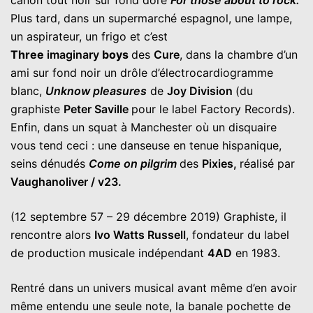
canon tout noir sur fond doré
For those about to rock.
Plus tard, dans un supermarché espagnol, une lampe,
un aspirateur, un frigo et c’est
Three
imaginary
boys
des
Cure
, dans la chambre d’un
ami sur fond noir un drôle d’électrocardiogramme
blanc,
Unknow pleasures
de
Joy Division
(du
graphiste
Peter Saville
pour le label Factory Records).
Enfin, dans un squat à Manchester où un disquaire
vous tend ceci : une danseuse en tenue hispanique,
seins dénudés
Come on pilgrim
des
P
ixies,
réalisé par
Vaughan
oliver / v23.
(12 septembre 57 – 29 décembre 2019) Graphiste, il
rencontre alors
Ivo Watts Russell
, fondateur du label
de production musicale indépendant
4AD
en 1983.
Rentré dans un univers musical avant même d’en avoir
même entendu une seule note, la banale pochette de