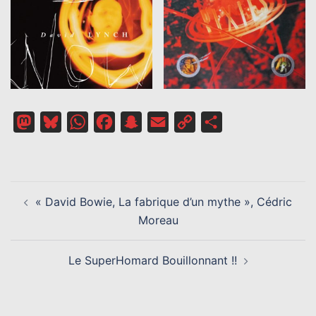
Mastodon
Bluesky
WhatsApp
Facebook
Snapchat
Email
Copy
Partager
Link
NAVIGATION
« David Bowie, La fabrique d’un mythe », Cédric
D’ARTICLE
Moreau
Le SuperHomard Bouillonnant !!