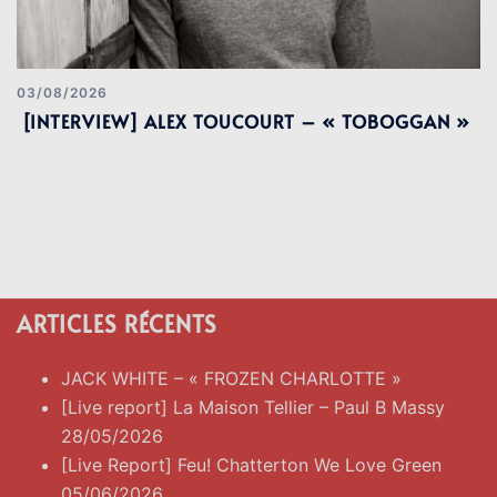
03/08/2026
[INTERVIEW] ALEX TOUCOURT – « TOBOGGAN »
ARTICLES RÉCENTS
JACK WHITE – « FROZEN CHARLOTTE »
[Live report] La Maison Tellier – Paul B Massy
28/05/2026
[Live Report] Feu! Chatterton We Love Green
05/06/2026