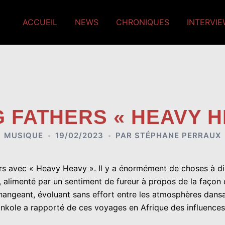
ACCUEIL
NEWS
CHRONIQUES
INTERVI
 FATHERS « HEAVY H
MUSIQUE
19/02/2023
PAR
STÉPHANE PERRAUX
s avec « Heavy Heavy ». Il y a énormément de choses à dire 
x, alimenté par un sentiment de fureur à propos de la faço
changeant, évoluant sans effort entre les atmosphères dans
ankole a rapporté de ces voyages en Afrique des influences 