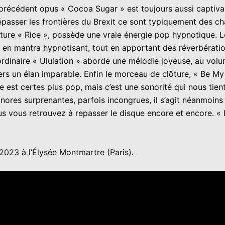
 précédent opus « Cocoa Sugar » est toujours aussi captivan
passer les frontières du Brexit ce sont typiquement des ch
rture « Rice », possède une vraie énergie pop hypnotique. 
t en mantra hypnotisant, tout en apportant des réverbérati
traordinaire « Ululation » aborde une mélodie joyeuse, au vol
vers un élan imparable. Enfin le morceau de clôture, « Be 
che est certes plus pop, mais c’est une sonorité qui nous tie
ores surprenantes, parfois incongrues, il s’agit néanmoins 
ous vous retrouvez à repasser le disque encore et encore. «
2023 à l’Élysée Montmartre (Paris).