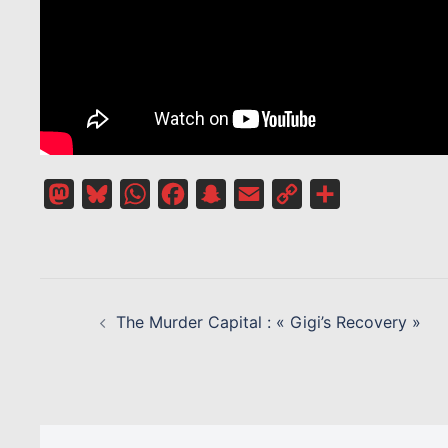
Mastodon
Bluesky
WhatsApp
Facebook
Snapchat
Email
Copy
Partager
Link
NAVIGATION
D’ARTICLE
The Murder Capital : « Gigi’s Recovery »