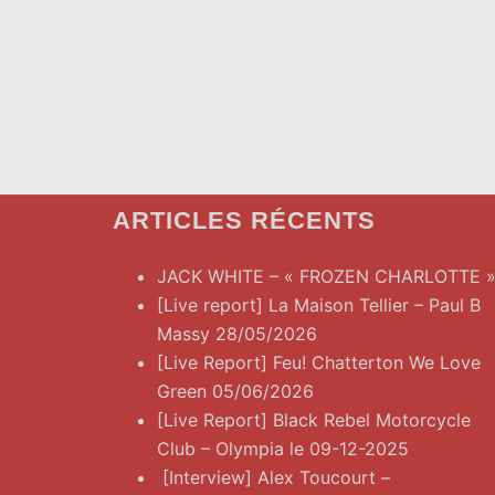
ARTICLES RÉCENTS
JACK WHITE – « FROZEN CHARLOTTE 
[Live report] La Maison Tellier – Paul B
Massy 28/05/2026
[Live Report] Feu! Chatterton We Love
Green 05/06/2026
[Live Report] Black Rebel Motorcycle
Club – Olympia le 09-12-2025
[Interview] Alex Toucourt –