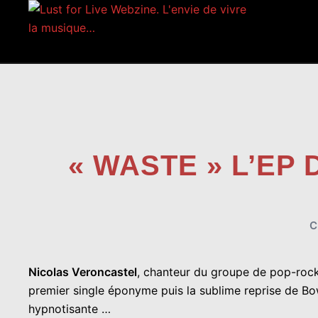
Aller
au
contenu
« WASTE » L’EP
C
Nicolas Veroncastel
, chanteur du groupe de pop-roc
premier single éponyme puis la sublime reprise de Bowi
hypnotisante …