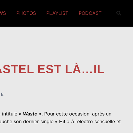
EWS
PHOTOS
PLAYLIST
PODCAST
ASTEL EST LÀ…IL
NE
 intitulé «
Waste
». Pour cette occasion, après un
che son dernier single « Hit » à l’électro sensuelle et