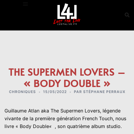
Aller
au
contenu
THE SUPERMEN LOVERS –
« BODY DOUBLE »
CHRONIQUES
15/05/2022
PAR
STÉPHANE PERRAUX
Guillaume Atlan aka The Supermen Lovers, légende
vivante de la première génération French Touch, nous
livre « Body Double
«
, son quatrième album studio.