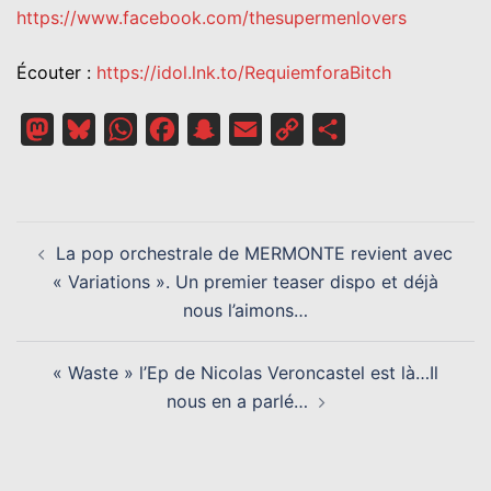
https://www.facebook.com/thesupermenlovers
Écouter :
https://idol.lnk.to/RequiemforaBitch
Mastodon
Bluesky
WhatsApp
Facebook
Snapchat
Email
Copy
Partager
Link
NAVIGATION
La pop orchestrale de MERMONTE revient avec
D’ARTICLE
« Variations ». Un premier teaser dispo et déjà
nous l’aimons…
« Waste » l’Ep de Nicolas Veroncastel est là…Il
nous en a parlé…