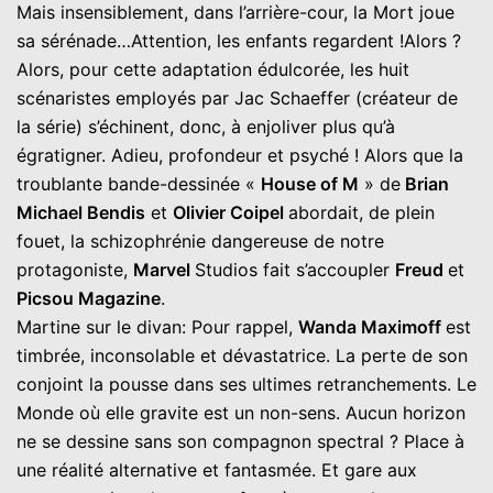
Mais insensiblement, dans l’arrière-cour, la Mort joue
sa sérénade…Attention, les enfants regardent !Alors ?
Alors, pour cette adaptation édulcorée, les huit
scénaristes employés par Jac Schaeffer (créateur de
la série) s’échinent, donc, à enjoliver plus qu’à
égratigner. Adieu, profondeur et psyché ! Alors que la
troublante bande-dessinée «
House of M
» de
Brian
Michael Bendis
et
Olivier Coipel
abordait, de plein
fouet, la schizophrénie dangereuse de notre
protagoniste,
Marvel
Studios fait s’accoupler
Freud
et
Picsou Magazine
.
Martine sur le divan: Pour rappel,
Wanda Maximoff
est
timbrée, inconsolable et dévastatrice. La perte de son
conjoint la pousse dans ses ultimes retranchements. Le
Monde où elle gravite est un non-sens. Aucun horizon
ne se dessine sans son compagnon spectral ? Place à
une réalité alternative et fantasmée. Et gare aux