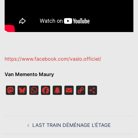
https://www.facebook.com/vaslo.officiel/
Van Memento Maury
Mastodon
Bluesky
WhatsApp
Facebook
Snapchat
Email
Copy
Partager
Link
NAVIGATION
LAST TRAIN DÉMÉNAGE L’ÉTAGE
D’ARTICLE