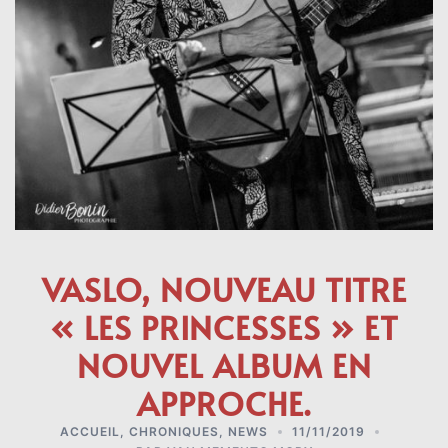
VASLO, NOUVEAU TITRE
« LES PRINCESSES » ET
NOUVEL ALBUM EN
APPROCHE.
ACCUEIL
,
CHRONIQUES
,
NEWS
11/11/2019