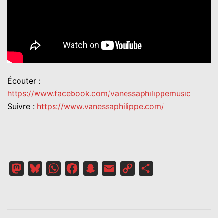
Écouter :
https://www.facebook.com/vanessaphilippemusic
Suivre :
https://www.vanessaphilippe.com/
Mastodon
Bluesky
WhatsApp
Facebook
Snapchat
Email
Copy
Partager
Link
NAVIGATION