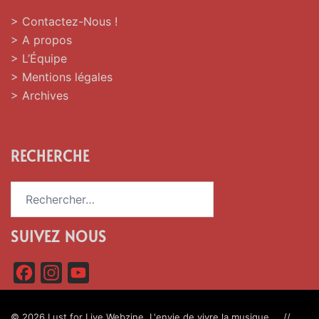
> Contactez-Nous !
> A propos
> L’Équipe
> Mentions légales
> Archives
RECHERCHE
Rechercher :
SUIVEZ NOUS
F
I
Y
a
n
o
c
s
u
© 2026 Lust for Live Webzine. L'envie de vivre la musique.... //