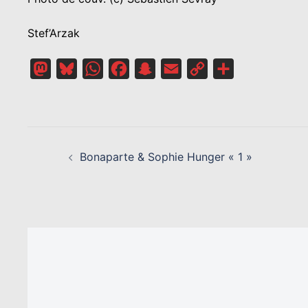
Stef’Arzak
Mastodon
Bluesky
WhatsApp
Facebook
Snapchat
Email
Copy
Partager
Link
NAVIGATION
D’ARTICLE
Bonaparte & Sophie Hunger « 1 »