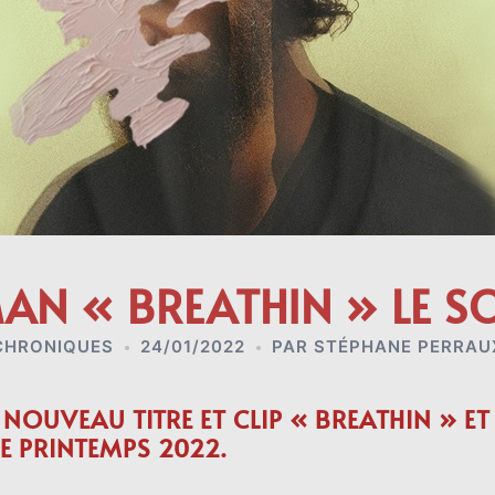
AN « BREATHIN » LE S
CHRONIQUES
24/01/2022
PAR
STÉPHANE PERRAU
NOUVEAU TITRE ET CLIP « BREATHIN » 
E PRINTEMPS 2022.