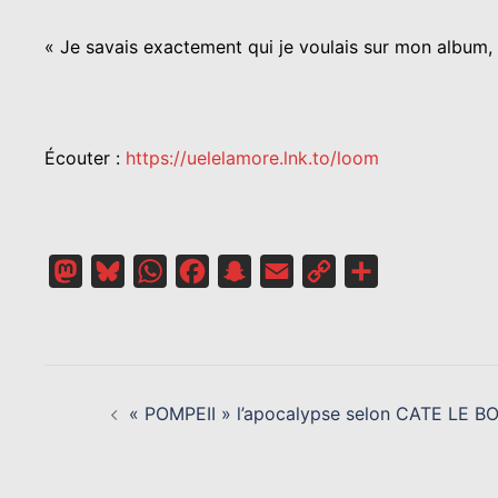
« Je savais exactement qui je voulais sur mon album, e
Écouter :
https://uelelamore.lnk.to/loom
Mastodon
Bluesky
WhatsApp
Facebook
Snapchat
Email
Copy
Partager
Link
NAVIGATION
D’ARTICLE
« POMPEII » l’apocalypse selon CATE LE B