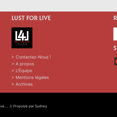
LUST FOR LIVE
R
R
»
S
> Contactez-Nous !
> A propos
> L’Équipe
> Mentions légales
> Archives
ue.... // Propulsé par
Sydney