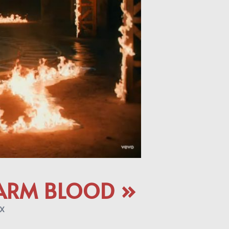
WARM BLOOD »
X