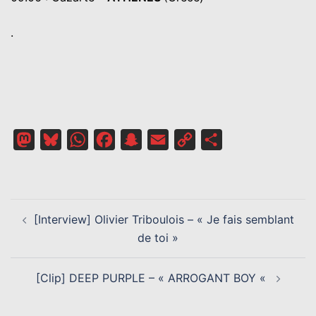
.
Mastodon
Bluesky
WhatsApp
Facebook
Snapchat
Email
Copy
Partager
Link
NAVIGATION
[Interview] Olivier Triboulois – « Je fais semblant
D’ARTICLE
de toi »
[Clip] DEEP PURPLE – « ARROGANT BOY «