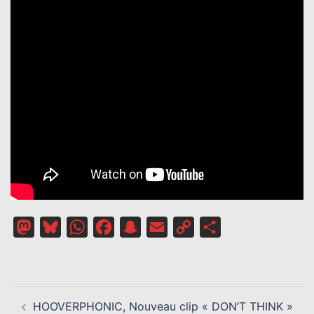
Mastodon
Bluesky
WhatsApp
Facebook
Snapchat
Email
Copy
Partager
Link
NAVIGATION
HOOVERPHONIC, Nouveau clip « DON’T THINK »