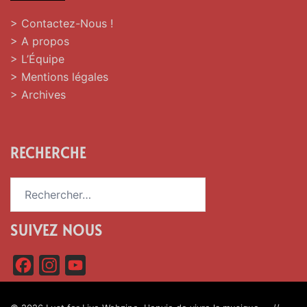
> Contactez-Nous !
> A propos
> L’Équipe
> Mentions légales
> Archives
RECHERCHE
Rechercher :
SUIVEZ NOUS
F
I
Y
a
n
o
c
s
u