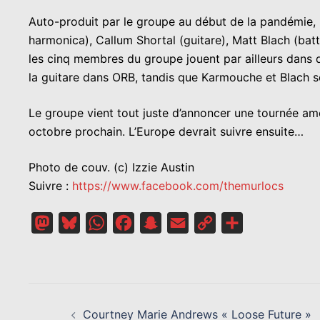
Auto-produit par le groupe au début de la pandémie, R
harmonica), Callum Shortal (guitare), Matt Blach (bat
les cinq membres du groupe jouent par ailleurs dans 
la guitare dans ORB, tandis que Karmouche et Blach s
Le groupe vient tout juste d’annoncer une tournée am
octobre prochain. L’Europe devrait suivre ensuite…
Photo de couv. (c) Izzie Austin
Suivre :
https://www.facebook.com/themurlocs
Mastodon
Bluesky
WhatsApp
Facebook
Snapchat
Email
Copy
Partager
Link
NAVIGATION
D’ARTICLE
Courtney Marie Andrews « Loose Future »