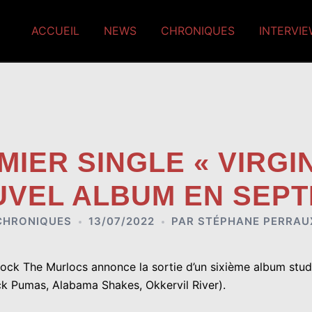
ACCUEIL
NEWS
CHRONIQUES
INTERVI
IER SINGLE « VIRGIN
UVEL ALBUM EN SEP
CHRONIQUES
13/07/2022
PAR
STÉPHANE PERRAU
ock The Murlocs annonce la sortie d’un sixième album studi
ck Pumas, Alabama Shakes, Okkervil River).