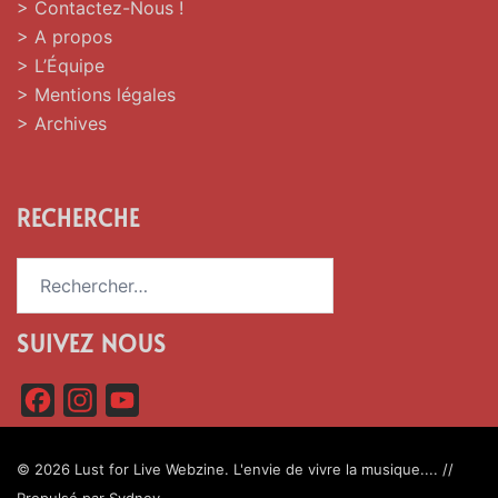
> Contactez-Nous !
> A propos
> L’Équipe
> Mentions légales
> Archives
RECHERCHE
Rechercher :
SUIVEZ NOUS
F
I
Y
a
n
o
c
s
u
© 2026 Lust for Live Webzine. L'envie de vivre la musique.... //