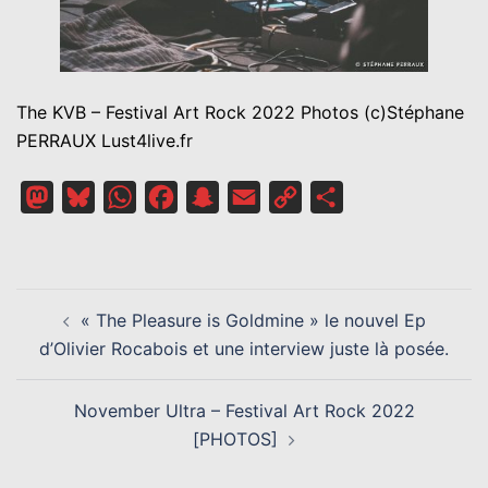
The KVB – Festival Art Rock 2022 Photos (c)Stéphane
PERRAUX Lust4live.fr
Mastodon
Bluesky
WhatsApp
Facebook
Snapchat
Email
Copy
Partager
Link
NAVIGATION
« The Pleasure is Goldmine » le nouvel Ep
D’ARTICLE
d’Olivier Rocabois et une interview juste là posée.
November Ultra – Festival Art Rock 2022
[PHOTOS]