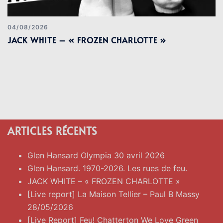
04/08/2026
JACK WHITE – « FROZEN CHARLOTTE »
ARTICLES RÉCENTS
Glen Hansard Olympia 30 avril 2026
Glen Hansard. 1970-2026. Les rues de feu.
JACK WHITE – « FROZEN CHARLOTTE »
[Live report] La Maison Tellier – Paul B Massy
28/05/2026
[Live Report] Feu! Chatterton We Love Green