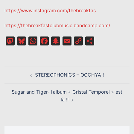
https://www.instagram.com/thebreakfas
https://thebreakfastclubmusic.bandcamp.com/
Mastodon
Bluesky
WhatsApp
Facebook
Snapchat
Email
Copy
Partager
Link
NAVIGATION
STEREOPHONICS – OOCHYA !
D’ARTICLE
Sugar and Tiger- l’album « Cristal Temporel » est
là !!