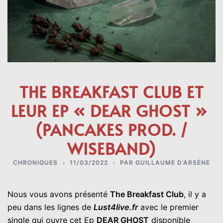
THE BREAKFAST CLUB ET
LEUR EP « DEAR GHOST »
(PANCAKES PROD. /
WISEBAND)
CHRONIQUES
11/03/2022
PAR
GUILLAUME D’ARSÈNE
Nous vous avons présenté
The Breakfast Club
, il y a
peu dans les lignes de
Lust4live.fr
avec le premier
single qui ouvre cet Ep
DEAR GHOST
disponible