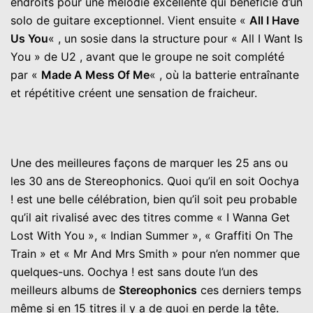
endroits pour une mélodie excellente qui bénéficie d’un
solo de guitare exceptionnel. Vient ensuite «
All I Have
Us You
« , un sosie dans la structure pour « All I Want Is
You » de U2 , avant que le groupe ne soit complété
par «
Made A Mess Of Me
« , où la batterie entraînante
et répétitive créent une sensation de fraicheur.
Une des meilleures façons de marquer les 25 ans ou
les 30 ans de Stereophonics. Quoi qu’il en soit Oochya
! est une belle célébration, bien qu’il soit peu probable
qu’il ait rivalisé avec des titres comme « I Wanna Get
Lost With You », « Indian Summer », « Graffiti On The
Train » et « Mr And Mrs Smith » pour n’en nommer que
quelques-uns. Oochya ! est sans doute l’un des
meilleurs albums de
Stereophonics
ces derniers temps
même si en 15 titres il y a de quoi en perde la tête.