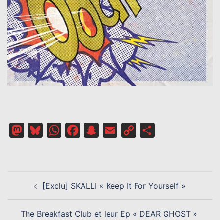
Mastodon
Bluesky
WhatsApp
Facebook
Snapchat
Email
Copy
Partager
Link
NAVIGATION
[Exclu] SKALLI « Keep It For Yourself »
D’ARTICLE
The Breakfast Club et leur Ep « DEAR GHOST »