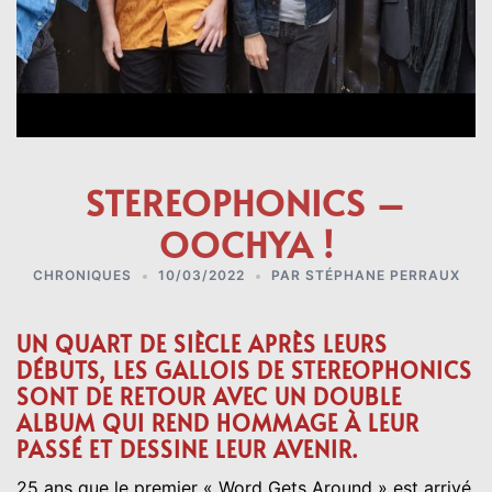
STEREOPHONICS –
OOCHYA !
CHRONIQUES
10/03/2022
PAR
STÉPHANE PERRAUX
UN QUART DE SIÈCLE APRÈS LEURS
DÉBUTS, LES GALLOIS DE STEREOPHONICS
SONT DE RETOUR AVEC UN DOUBLE
ALBUM QUI REND HOMMAGE À LEUR
PASSÉ ET DESSINE LEUR AVENIR.
25 ans que le premier « Word Gets Around » est arrivé