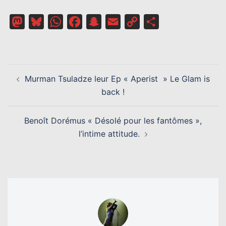
Mastodon
Bluesky
WhatsApp
Facebook
Snapchat
Email
Copy
Partager
Link
NAVIGATION
Murman Tsuladze leur Ep « Aperist » Le Glam is
D’ARTICLE
back !
Benoît Dorémus « Désolé pour les fantômes »,
l’intime attitude.