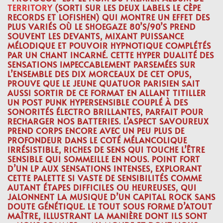
TERRITORY
(SORTI SUR LES DEUX LABELS LE CÈPE
RECORDS ET LOFISHEN) QUI MONTRE UN EFFET DES
PLUS VARIÉS OÙ LE SHOEGAZE 80’S/90’S PREND
SOUVENT LES DEVANTS, MIXANT PUISSANCE
MÉLODIQUE ET POUVOIR HYPNOTIQUE COMPLÉTÉS
PAR UN CHANT INCARNÉ. CETTE HYPER DUALITÉ DES
SENSATIONS IMPECCABLEMENT PARSEMÉES SUR
L’ENSEMBLE DES DIX MORCEAUX DE CET OPUS,
PROUVE QUE LE JEUNE QUATUOR PARISIEN SAIT
AUSSI SORTIR DE CE FORMAT EN ALLANT TITILLER
UN POST PUNK HYPERSENSIBLE COUPLÉ À DES
SONORITÉS ÉLECTRO BRILLANTES, PARFAIT POUR
RECHARGER NOS BATTERIES. L’ASPECT SAVOUREUX
PREND CORPS ENCORE AVEC UN PEU PLUS DE
PROFONDEUR DANS LE COTÉ MÉLANCOLIQUE
IRRÉSISTIBLE, RICHES DE SENS QUI TOUCHE L’ÊTRE
SENSIBLE QUI SOMMEILLE EN NOUS. POINT FORT
D’UN LP AUX SENSATIONS INTENSES, EXPLORANT
CETTE PALETTE SI VASTE DE SENSIBILITÉS COMME
AUTANT ÉTAPES DIFFICILES OU HEUREUSES, QUI
JALONNENT LA MUSIQUE D’UN CAPITAL ROCK SANS
DOUTE GÉNÉTIQUE. LE TOUT SOUS FORME D’ATOUT
MAÎTRE, ILLUSTRANT LA MANIÈRE DONT ILS SONT