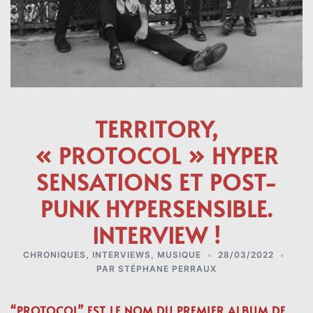
TERRITORY,
« PROTOCOL » HYPER
SENSATIONS ET POST-
PUNK HYPERSENSIBLE.
INTERVIEW !
CHRONIQUES
,
INTERVIEWS
,
MUSIQUE
28/03/2022
PAR
STÉPHANE PERRAUX
“PROTOCOL” EST LE NOM DU PREMIER ALBUM DE