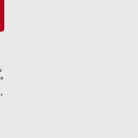
s
te
UX