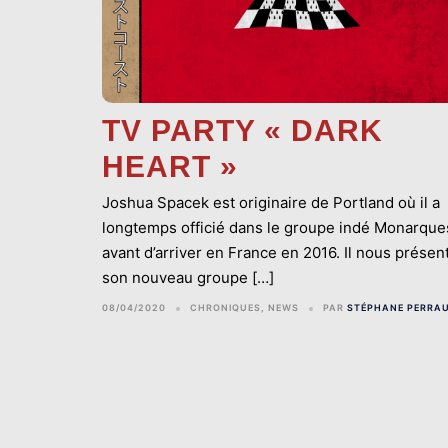
TV PARTY « DARK
HEART »
Joshua Spacek est originaire de Portland où il a
longtemps officié dans le groupe indé Monarque
avant d’arriver en France en 2016. Il nous présen
son nouveau groupe […]
08/04/2020
CHRONIQUES
,
NEWS
PAR
STÉPHANE PERRA