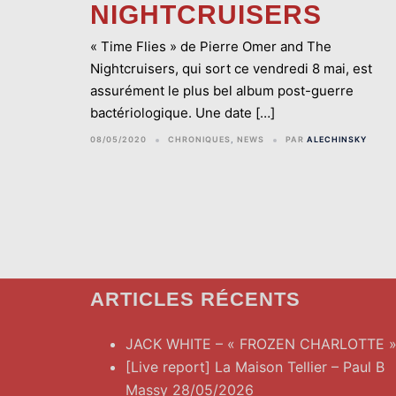
NIGHTCRUISERS
« Time Flies » de Pierre Omer and The
Nightcruisers, qui sort ce vendredi 8 mai, est
assurément le plus bel album post-guerre
bactériologique. Une date […]
08/05/2020
CHRONIQUES
,
NEWS
PAR
ALECHINSKY
ARTICLES RÉCENTS
JACK WHITE – « FROZEN CHARLOTTE 
[Live report] La Maison Tellier – Paul B
Massy 28/05/2026