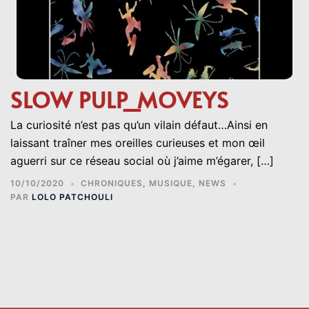
SLOW PULP_MOVEYS
La curiosité n’est pas qu’un vilain défaut…Ainsi en
laissant traîner mes oreilles curieuses et mon œil
aguerri sur ce réseau social où j’aime m’égarer, […]
10/10/2020
CHRONIQUES
,
MUSIQUE
,
NEWS
PAR
LOLO PATCHOULI