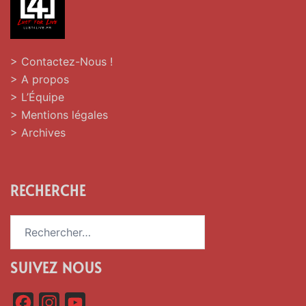
> Contactez-Nous !
> A propos
> L’Équipe
> Mentions légales
> Archives
RECHERCHE
Rechercher :
SUIVEZ NOUS
F
I
Y