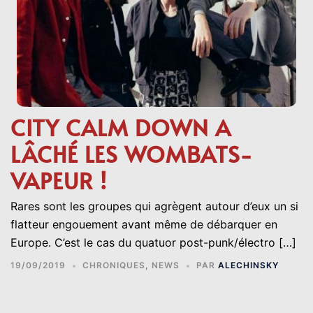
CITY CALM DOWN A
LÂCHÉ LES WOMBATS-
VAPEUR !
Rares sont les groupes qui agrègent autour d’eux un si
flatteur engouement avant même de débarquer en
Europe. C’est le cas du quatuor post-punk/électro […]
19/09/2019
CHRONIQUES
,
NEWS
PAR
ALECHINSKY