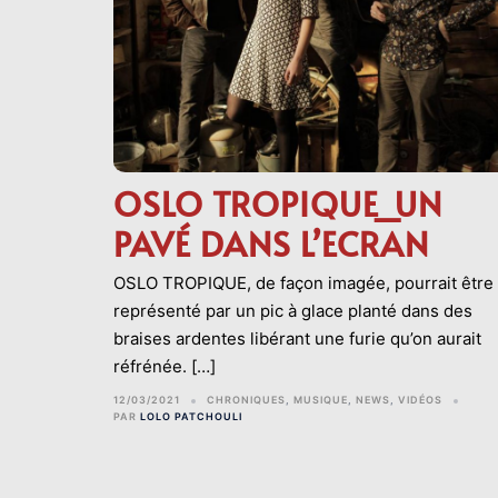
OSLO TROPIQUE_UN
PAVÉ DANS L’ECRAN
OSLO TROPIQUE, de façon imagée, pourrait être
représenté par un pic à glace planté dans des
braises ardentes libérant une furie qu’on aurait
réfrénée. […]
12/03/2021
CHRONIQUES
,
MUSIQUE
,
NEWS
,
VIDÉOS
PAR
LOLO PATCHOULI