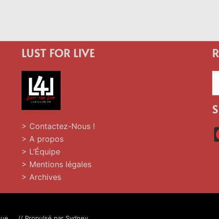
LUST FOR LIVE
R
R
»
S
> Contactez-Nous !
> A propos
> L’Équipe
> Mentions légales
> Archives
ue.... // Propulsé par
Sydney