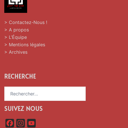
> Contactez-Nous !
> A propos
> L’Équipe
> Mentions légales
> Archives
RECHERCHE
Rechercher :
SUIVEZ NOUS
F
I
Y