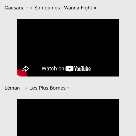
Caesaria – « Sometimes i Wanna Fight »
Léman – « Les Plus Bornés »