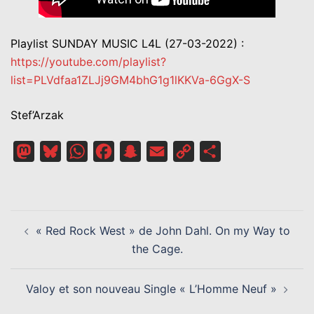
Playlist SUNDAY MUSIC L4L (27-03-2022) :
https://youtube.com/playlist?
list=PLVdfaa1ZLJj9GM4bhG1g1lKKVa-6GgX-S
Stef’Arzak
Mastodon
Bluesky
WhatsApp
Facebook
Snapchat
Email
Copy
Partager
Link
NAVIGATION
« Red Rock West » de John Dahl. On my Way to
D’ARTICLE
the Cage.
Valoy et son nouveau Single « L’Homme Neuf »