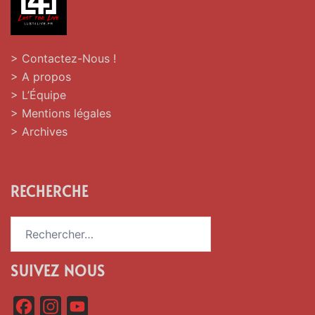
> Contactez-Nous !
> A propos
> L’Équipe
> Mentions légales
> Archives
RECHERCHE
Rechercher :
SUIVEZ NOUS
F
I
Y