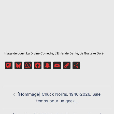
Image de couv. La Divine Comédie, L’Enfer de Dante, de Gustave Doré
Mastodon
Bluesky
WhatsApp
Facebook
Snapchat
Email
Copy
Partager
Link
NAVIGATION
[Hommage] Chuck Norris. 1940-2026. Sale
D’ARTICLE
temps pour un geek…