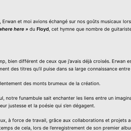
e, Erwan et moi avions échangé sur nos goûts musicaux lors
where here »
du
Floyd
, cet hymne que nombre de guitariste
p, bien différent de ceux que j’avais déjà croisés. Erwan e
ent des titres qu’il puise dans sa large connaissance entre f
d lentement des monts brumeux de la création.
aul, notre funambule sait enchanter les liens entre un imag
ur justesse et la poésie qui s’en dégagent.
, à force de travail, grâce aux collaborations et projets auxq
s temps de cela, lors de l’enregistrement de son premier alb