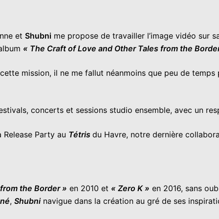
onne et
Shubni
me propose de travailler l’image vidéo sur s
l’album
« The Craft of Love and Other Tales from the Border
de cette mission, il ne me fallut néanmoins que peu de temp
é festivals, concerts et sessions studio ensemble, avec u
la Release Party au
Tétris
du Havre, notre dernière collaborat
 from the Border »
en 2010 et
« Zero K »
en 2016, sans oub
né
,
Shubni
navigue dans la création au gré de ses inspirat