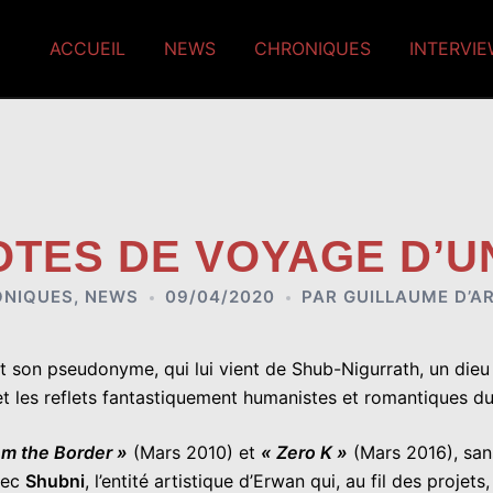
ACCUEIL
NEWS
CHRONIQUES
INTERVI
OTES DE VOYAGE D’U
NIQUES
,
NEWS
09/04/2020
PAR
GUILLAUME D’A
t son pseudonyme, qui lui vient de Shub-Nigurrath, un dieu c
 les reflets fantastiquement humanistes et romantiques du
om the Border »
(Mars 2010) et
« Zero K »
(Mars 2016), sans
avec
Shubni
, l’entité artistique d’Erwan qui, au fil des proje