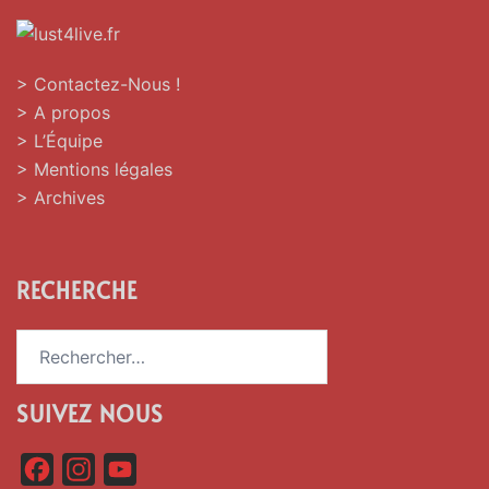
> Contactez-Nous !
> A propos
> L’Équipe
> Mentions légales
> Archives
RECHERCHE
Rechercher :
SUIVEZ NOUS
F
I
Y