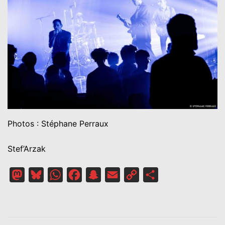
Photos : Stéphane Perraux
Stef’Arzak
Mastodon
Bluesky
WhatsApp
Facebook
Snapchat
Email
Copy
Partager
Link
NAVIGATION